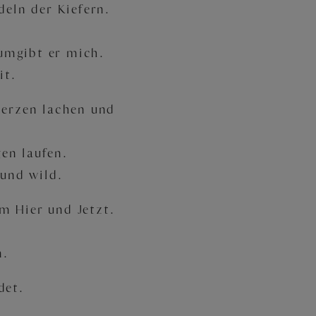
deln der Kiefern.
umgibt er mich.
it.
Herzen lachen und
en laufen.
 und wild.
m Hier und Jetzt.
n.
det.