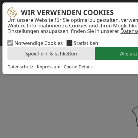
Navigation
WIR VERWENDEN COOKIES
WIR VERWENDEN COOKIES
überspringen
Um unsere Website für Sie optimal zu gestalten, verwe
...
WEDDING
Weitere Informationen zu Cookies und Ihren Möglichkeit
Einstellungen anzupassen, finden Sie in unserer
Datens
Akzeptieren
Notwendige Cookies
Statistiken
Speichern & schließen
Alle ak
Datenschutz
Impressum
Cookie Details